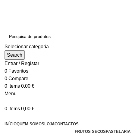
SEJA BEM-VINDO À NOSSA LOJA ONLINE
Portes Gratuitos (Portugal Continental) em compras
iguais ou superiores a 60€
Selecionar categoria
Search
Entrar / Registar
0
Favoritos
0
Compare
0
items
0,00
€
Menu
0
items
0,00
€
Categorias
INÍCIO
QUEM SOMOS
LOJA
CONTACTOS
FRUTOS SECOS
PASTELARIA