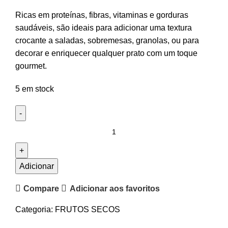
Ricas em proteínas, fibras, vitaminas e gorduras
saudáveis, são ideais para adicionar uma textura
crocante a saladas, sobremesas, granolas, ou para
decorar e enriquecer qualquer prato com um toque
gourmet.
5 em stock
Quantidade
de
Amêndoa
Laminada
Adicionar
(1
Compare
Adicionar aos favoritos
kg)
Categoria:
FRUTOS SECOS