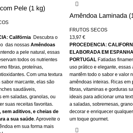
om Pele (1 kg)
Amêndoa Laminada (1
COS
FRUTOS SECOS
: Califórnia
Descubra o
13,97
€
ico das nossas
Amêndoas
PROCEDENCIA: CALIFORN
ntendo a pele natural, essas
ELABORADA EM ESPANHA
servam todos os nutrientes
PORTUGAL
Fatiadas finame
mo fibras, proteínas,
uso prático e elegante, essa
ntioxidantes. Com uma textura
mantêm todo o sabor e valor n
 sabor marcante, elas são
amêndoas inteiras. Ricas em p
anches saudáveis,
fibras, vitaminas e gorduras s
 em saladas, granolas, ou
ideais para adicionar uma tex
r suas receitas favoritas.
a saladas, sobremesas, grano
 sem aditivos, e cheias de
decorar e enriquecer qualque
ara a sua saúde
. Aproveite o
um toque gourmet.
êndoa em sua forma mais