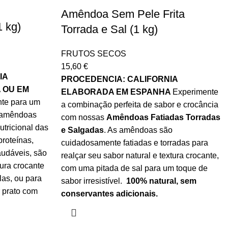
Amêndoa Sem Pele Frita
 kg)
Torrada e Sal (1 kg)
FRUTOS SECOS
15,60
€
IA
PROCEDENCIA: CALIFORNIA
 OU EM
ELABORADA EM ESPANHA
Experimente
nte para um
a combinação perfeita de sabor e crocância
s amêndoas
com nossas
Amêndoas Fatiadas Torradas
utricional das
e Salgadas
. As amêndoas são
roteínas,
cuidadosamente fatiadas e torradas para
audáveis, são
realçar seu sabor natural e textura crocante,
tura crocante
com uma pitada de sal para um toque de
las, ou para
sabor irresistível.
100% natural, sem
r prato com
conservantes adicionais.