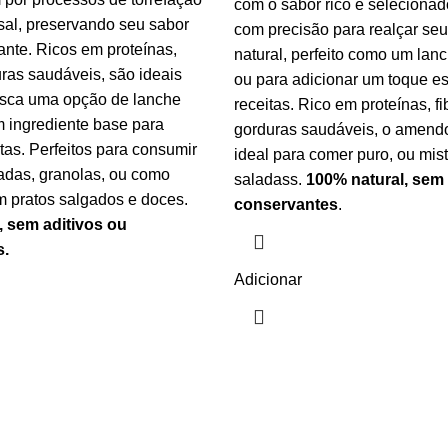
com o sabor rico e selecionad
sal, preservando seu sabor
com precisão para realçar seu
ante. Ricos em proteínas,
natural, perfeito como um lan
uras saudáveis, são ideais
ou para adicionar um toque es
sca uma opção de lanche
receitas. Rico em proteínas, fi
um ingrediente base para
gorduras saudáveis, o amendo
tas. Perfeitos para consumir
ideal para comer puro, ou mi
adas, granolas, ou como
saladass.
100% natural, sem 
m pratos salgados e doces.
conservantes
.
, sem aditivos ou
s.
Adicionar