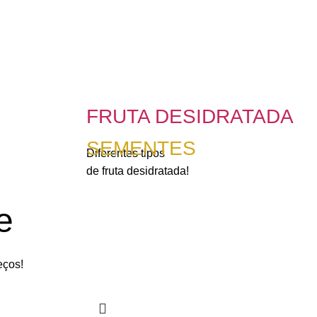
FRUTA DESIDRATADA
SEMENTES
Diferentes tipos
de fruta desidratada!
e
eços!