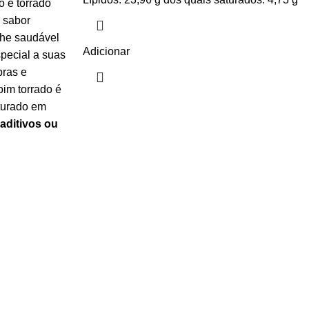
o e torrado
 sabor
che saudável
Adicionar
pecial a suas
bras e
im torrado é
sturado em
aditivos ou