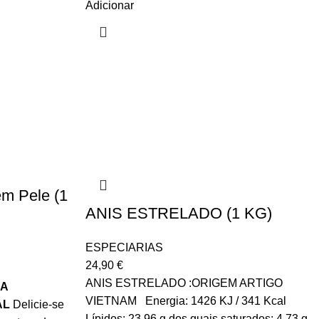
Adicionar
m Pele (1
ANIS ESTRELADO (1 KG)
ESPECIARIAS
24,90
€
ANIS ESTRELADO :ORIGEM ARTIGO
NA
VIETNAM Energia: 1426 KJ / 341 Kcal
AL
Delicie-se
Lípidos: 23,96 g dos quais saturados: 4,73 g