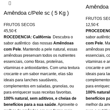
Amêndoa c
Amêndoa c/Pele sc ( 5 Kg )
FRUTOS SE
FRUTOS SECOS
12,50
€
45,50
€
PROCEDENCIA
ROCEDENCIA: Califórnia
Descubra o
sabor autênt
sabor autêntico das nossas
Amêndoas
com Pele
. Ma
com Pele
. Mantendo a pele natural, essas
amêndoas pre
amêndoas preservam todos os nutrientes
essenciais, co
essenciais, como fibras, proteínas,
vitaminas e a
vitaminas e antioxidantes. Com uma textura
crocante e um
crocante e um sabor marcante, elas são
ideais para l
ideais para lanches saudáveis,
complementos
complementos em saladas, granolas, ou
para enriquece
para enriquecer suas receitas favoritas.
100% natural,
100% natural, sem aditivos, e cheias de
benefícios p
benefícios para a sua saúde
. Aproveite o
melhor da am