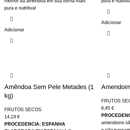
melhor da amêndoa em sua forma mais
pura e nutritiv
pura e nutritiva!
Adicionar
Adicionar
Amêndoa Sem Pele Metades (1
Amendoim 
kg)
FRUTOS SE
6,45
€
FRUTOS SECOS
PROCEDENC
14,19
€
amendoins sã
PROCEDENCIA: ESPANHA
e não passam 