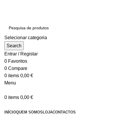
SEJA BEM-VINDO À NOSSA LOJA ONLINE
Portes Gratuitos (Portugal Continental) em compras igua
Selecionar categoria
Search
Entrar / Registar
0
Favoritos
0
Compare
0
items
0,00
€
Menu
0
items
0,00
€
Categorias
INÍCIO
QUEM SOMOS
LOJA
CONTACTOS