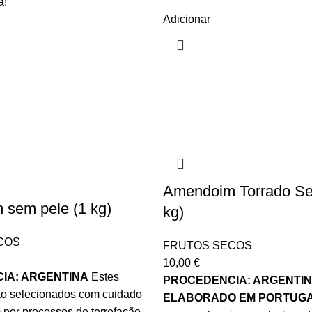
a!
Adicionar
Amendoim Torrado Se
sem pele (1 kg)
kg)
COS
FRUTOS SECOS
10,00
€
IA: ARGENTINA
Estes
PROCEDENCIA: ARGENTI
o selecionados com cuidado
ELABORADO EM PORTUG
por processos de torrefação